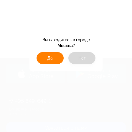
Вы находитесь в городе
Москва
?
Да
Нет
загрузить в
загрузить в
App Store
Google Play
+7 495 649-649-1
Для звонка из Москвы
и регионов России
Связаться с нами