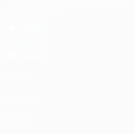
МОБИЛЬНОЕ ПРИЛОЖЕНИЕ
загрузить в
App Store
загрузить в
Google Play
загрузить в
AppGallery
КОМПАНИЯ
ИНФОРМАЦИЯ
ПАРТНЕРАМ