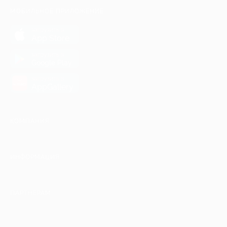
МОБИЛЬНОЕ ПРИЛОЖЕНИЕ
загрузить в
App Store
загрузить в
Google Play
загрузить в
AppGallery
КОМПАНИЯ
ИНФОРМАЦИЯ
ПАРТНЕРАМ