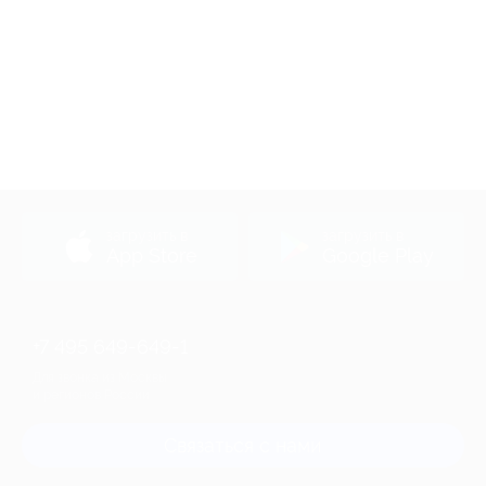
загрузить в
загрузить в
App Store
Google Play
+7 495 649-649-1
Для звонка из Москвы
и регионов России
Связаться с нами