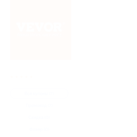
★
★
★
★
★
Все купоны (7)
Промокод (7)
Скидка (0)
Флаер (0)