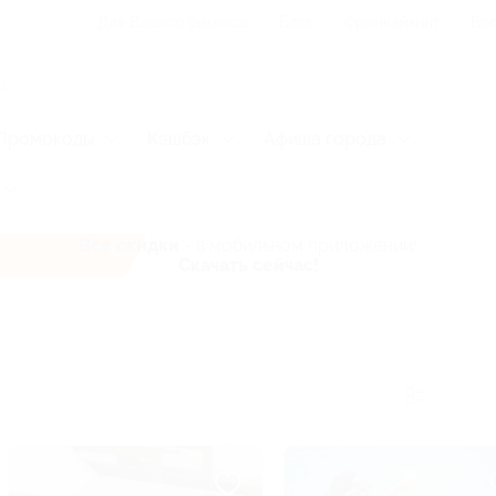
Для Вашего бизнеса
Блог
Франчайзинг
Воп
Промокоды
Кэшбэк
Афиша города
Все скидки
- в мобильном приложении!
Скачать сейчас!
ыгею