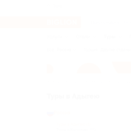
Тула
Услуги
Отели
Туры
Все
Россия
Турция
Другие страны
Главная
Туры
Россия
Туры в Ад
Туры в Адыгею
Россия
Туры в Адыгею
(8)
Туры в Карелию
(55)