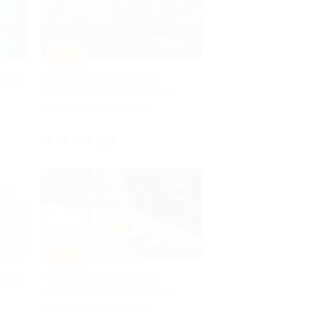
–30%
ыгее
8-дневный тур по Адыгее
с питанием от «База земля»
пос. Каменномостский,
Аминовская ул, д. 4
от 37 100 руб.
–30%
сенью
7-дневный тур по Адыгее
с питанием от «База земля»
пос. Каменномостский,