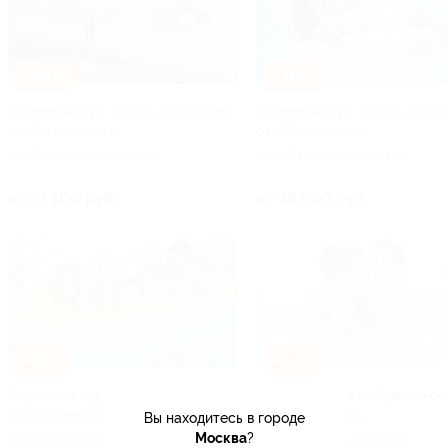
–30%
–30%
8-дневный тур «Лайт» по Адыгее
7-дневный тур «Лайт» по Ад
от «База земля»
от «База земля»
пос. Каменномостский,
пос. Каменномостский,
Аминовская ул, д. 4
Аминовская ул, д. 4
от 37 100 руб.
от 33 600 руб.
–30%
–30%
7-дневный тур по Адыгее
8-дневный тур по Адыгее о
с питанием от «База земля»
от «База земля»
Вы находитесь в городе
Москва
?
пос. Каменномостский,
пос. Каменномостский,