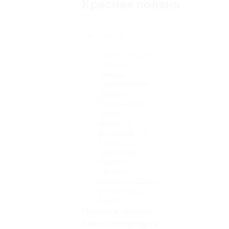
Красная поляна
Юг России
Красная поляна
(3)
Сочи
(25)
Темрюк
(1)
Новороссийск
(2)
Домбай
(1)
Приэльбрусье
(2)
Адлер
(2)
Анапа
(35)
Геленджик
(13)
Туапсе
(10)
Краснодар
(11)
Майкоп
(3)
Нальчик
(2)
Ростов-на-Дону
(1)
Волгоград
(2)
Архыз
(2)
Москва и область
Санкт-Петербург и