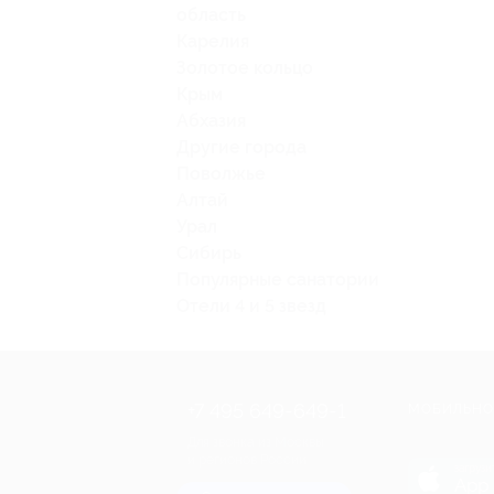
область
Карелия
Золотое кольцо
Крым
Абхазия
Другие города
Поволжье
Алтай
Урал
Сибирь
Популярные санатории
Отели 4 и 5 звезд
+7 495 649-649-1
МОБИЛЬНО
Для звонка из Москвы
и регионов России
загрузи
App 