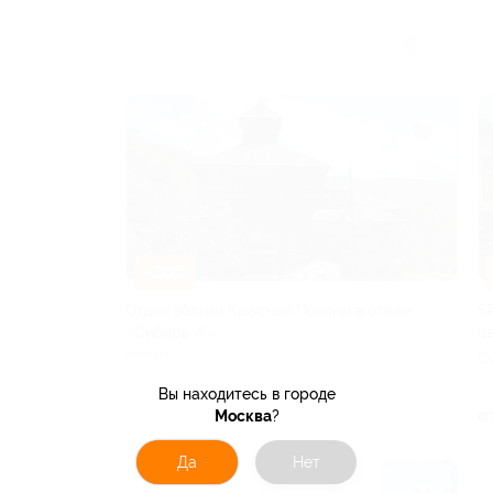
–30%
Отдых вблизи Красной Поляны в отеле
S
«Сибирь 4*»
ц
СОЧИ
С
Вы находитесь в городе
от 4 806 руб.
о
Москва
?
Да
Нет