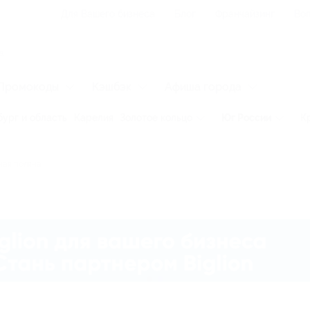
Для Вашего бизнеса
Блог
Франчайзинг
Воп
Промокоды
Кэшбэк
Афиша города
ург и область
Карелия
Золотое кольцо
Юг России
К
ая поляна