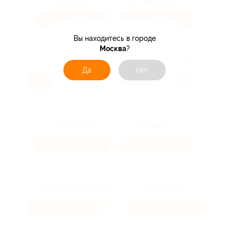
11.66%
4.4%
Кэшбэк
Кэшбэк
Вы находитесь в городе
Москва
?
Да
Нет
130 ₽
6.74%
Кэшбэк
Кэшбэк
5080 ₽
2.4%
Кэшбэк
Кэшбэк
5.04%
8.94%
Кэшбэк
Кэшбэк