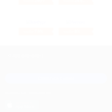
240 ₽
24.61%
Кэшбэк
Кэшбэк
7.9%
8%
Кэшбэк
Кэшбэк
+7 495 649-649-1
Для звонка из Москвы
и регионов России
Связаться с нами
МОБИЛЬНОЕ ПРИЛОЖЕНИЕ
загрузить в
App Store