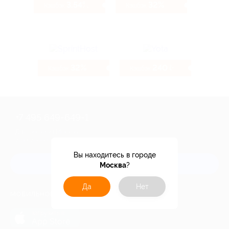
3.54%
32%
Кэшбэк
Кэшбэк
32%
240 ₽
Кэшбэк
Кэшбэк
+7 495 649-649-1
Для звонка из Москвы
и регионов России
Вы находитесь в городе
Связаться с нами
Москва
?
Да
Нет
МОБИЛЬНОЕ ПРИЛОЖЕНИЕ
загрузить в
App Store