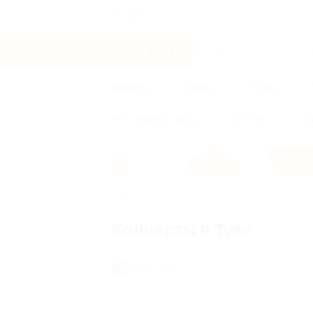
Тула
Услуги
Отели
Туры
Все
Афиша города
Красота
Зд
Главная
Услуги
События
Конце
Концерты в Туле
События
Концерты
(28)