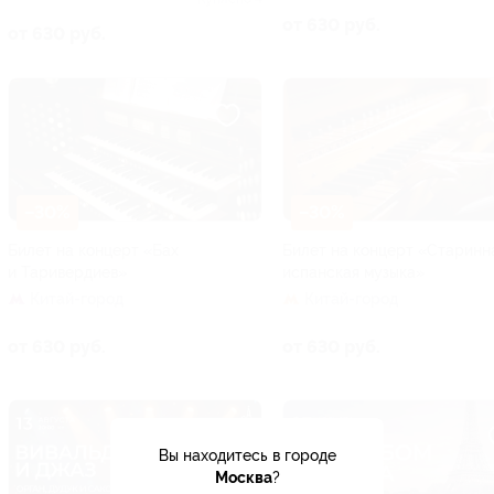
от 630 руб.
от 630 руб.
–30%
–30%
Билет на концерт «Бах
Билет на концерт «Старинн
и Таривердиев»
испанская музыка»
Китай-город
Китай-город
от 630 руб.
от 630 руб.
Вы находитесь в городе
Москва
?