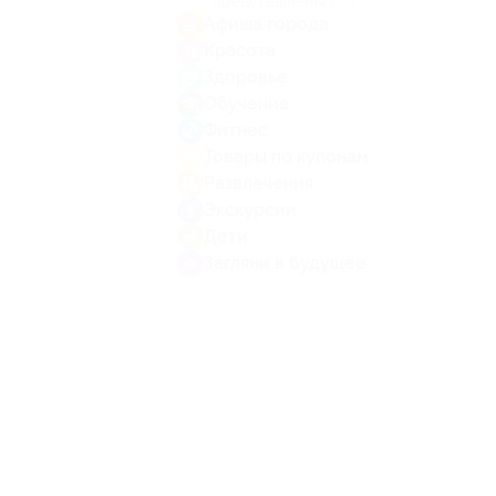
представления
(34)
Афиша города
Красота
Здоровье
Обучение
Фитнес
Товары по купонам
Развлечения
Экскурсии
Дети
Загляни в будущее