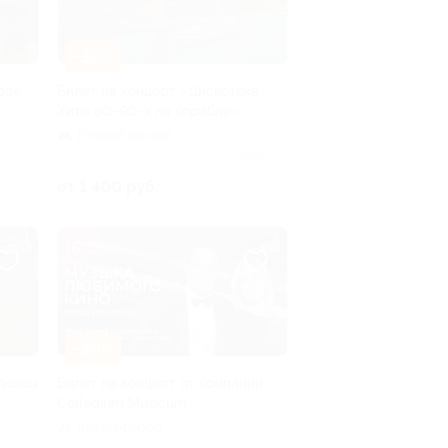
–30%
оде
Билет на концерт «Дискотека.
Хиты 80–90-х на корабле»
Речной вокзал
Куплено 26
от 1 400 руб.
–30%
едевры
Билет на концерт от компании
Collegium Musicum
Китай-город