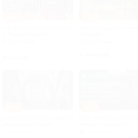
–30%
–30%
«Рок-хиты на органе при свечах»
Билет на концерт на теплох
от Collegium Musicum
со скидкой
Китай-город
Речной вокзал
+1
Куплено 20
от 1 400 руб.
от 490 руб.
–30%
–30%
Билет на концерт «Бах и шедевры
Билет на концерт «Бах и ш
немецкого романтизма»
немецкого романтизма»
Китай-город
Китай-город
Куплено 4