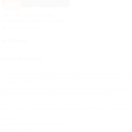
–40%
Билет на концерт «Вечер
современных опер» со скидкой
Кропоткинская
от 720 руб.
тры со скидкой
кает толпы поклонников. Популярные артисты, известные режиссеры и хор
е залы ценителей искусства. Ежедневно проводится масса культурно-разв
а стоимость билетов.
нцерты – это приличные затраты для личного бюджета. Но только не с купона
актеров, музыкантов станет доступным для каждого желающего.
разна. Поэтому на нашем сайте вы без труда найдете билеты со скидками:
узыкантов;
мюзиклы и цирковые представления;
ния балетных трупп;