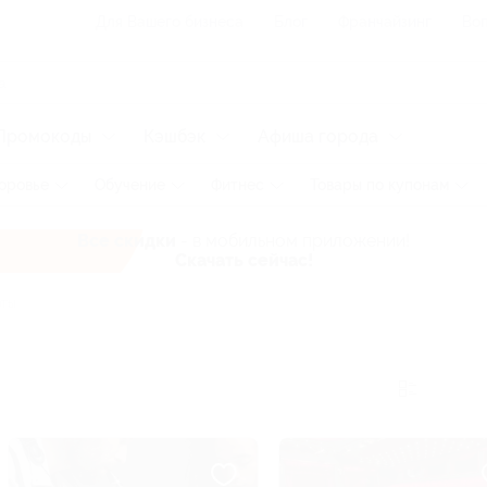
Для Вашего бизнеса
Блог
Франчайзинг
Воп
Промокоды
Кэшбэк
Афиша города
оровье
Обучение
Фитнес
Товары по купонам
Все скидки
- в мобильном приложении!
Скачать сейчас!
рты