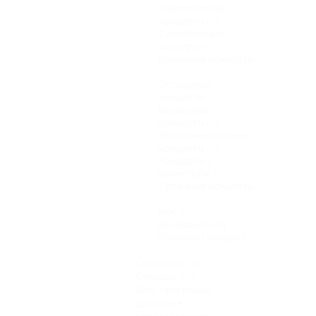
Классические
концерты
(3)
Современные
концерты
(1)
Камерные концерты
(1)
Эстрадные
концерты
(2)
Вокальные
концерты
(6)
Инструментальные
концерты
(6)
Концерты с
оркестром
(3)
Органные концерты
(15)
Рок
(1)
Джазовый или
блюзовый концерт
(3)
Спектакли
(141)
Стендап
(19)
Шоу-программы
(16)
Цирковые