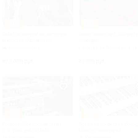
–40%
–30%
Билет на концерт от института
Билет на концерт «Опера п
искусства «Арт-центр»
эстрады»
Кропоткинская
г. Москва, ул. Волхонка, д. 15
Христа Спасителя, «Зал
церковных соборов»)
от 3 000 руб.
от 350 руб.
–30%
–30%
Концерт «Все произведения
Органный концерт от Colle
И. С. Баха для органа»
Musicum со скидкой
Китай-город
Китай-город