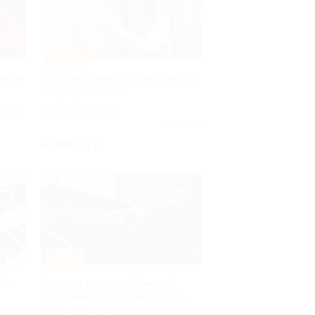
–30%
ротив
Билет на концерт «Арфа и орган:
вечер при свечах»
 (храм
Китай-город
Куплено 4
от 630 руб.
–30%
gium
Билет на концерт «Домский
собор Микаэла Таривердиева»
Китай-город