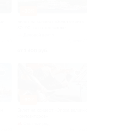
–30%
ии
Билет на концерт «Золотые хиты
80–90-х» на теплоходе
Деловой центр
лено 3
Куплено 23
от 1 400 руб.
–30%
ом
Билет на концерт «Эпоха великих
композиторов»
Охотный ряд
ено 10
Куплено 1