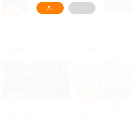
Да
Нет
–30%
–30%
Билет на концерт «Вивальди
Билет на концерт от компан
и джаз»
Collegium Musicu
Китай-город
Китай-город
Куплено 5
Куп
от 630 руб.
от 630 руб.
–30%
–30%
«Музыкальный вечер романсов»
Билет на концерт «Под неб
от театра «Точка Ру»
Парижа» на теплоходе
Варшавская
Деловой центр
Купл