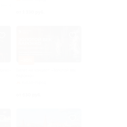
лено 4
от 1 330 руб.
–30%
 джаз»
Билет на концерт «Золотой век
барокко»
Китай-город
от 630 руб.