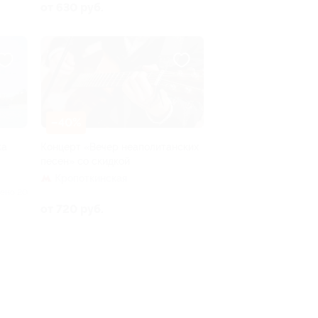
от 630 руб.
–40%
ка
Концерт «Вечер неаполитанских
песен» со скидкой
Кропоткинская
ено 20
от 720 руб.