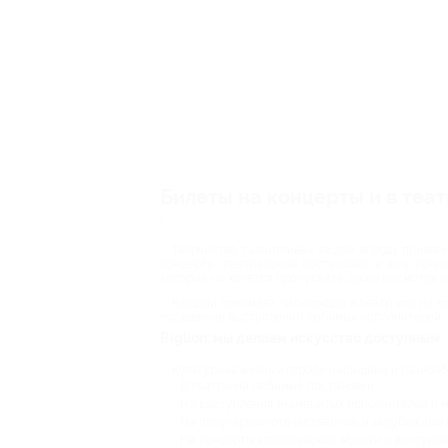
Билеты на концерты и в теа
"
Творчество талантливых людей всегда привле
концерты, театральные постановки и шоу полны
которые не хочется пропускать, даже несмотря н
Каждый понимает, что походы в театр или на ко
посещение выступлений любимых исполнителей, 
Biglion: мы делаем искусство доступным
Культурная жизнь в городе насыщена и разнооб
В театры на любимые постановки;
На выступления знаменитых исполнителей и м
На популярные отечественные и зарубежные 
На концерты классической музыки и выступле