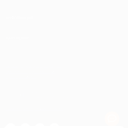
ИНФОРМАЦИЯ
ПАРТНЕРАМ
© 2010-2026 BIGLION
Обработка персональных данных
Пользовательское соглашение
Публичная оферта
Гарантия, поддержка
24 часа и возврат средств
Перейти на полную версию сайта