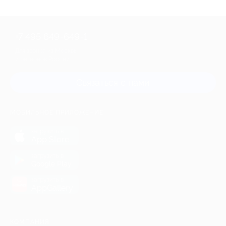
+7 495 649-649-1
Для звонка из Москвы
и регионов России
Связаться с нами
МОБИЛЬНОЕ ПРИЛОЖЕНИЕ
загрузить в
App Store
загрузить в
Google Play
загрузить в
AppGallery
КОМПАНИЯ