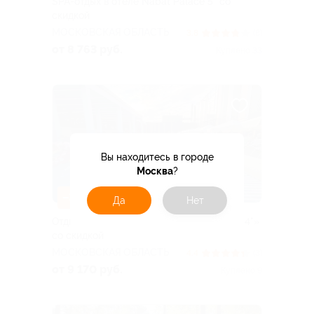
SPA-отдых в отеле Nabat Palace 5* со
скидкой
МОСКОВСКАЯ ОБЛАСТЬ
3.8
(8)
от 8 763 руб.
Куплено 33
Вы находитесь в городе
Москва
?
–30%
Да
Нет
Отдых с питанием в отеле «Астро Плаза 4*»
со скидкой
МОСКОВСКАЯ ОБЛАСТЬ
4.4
(3)
от 9 170 руб.
Куплено 9