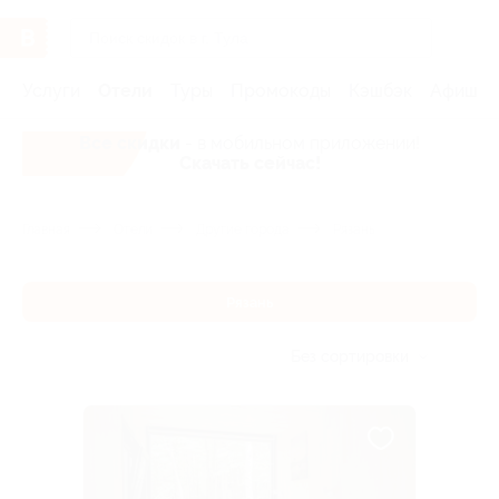
Услуги
Отели
Туры
Промокоды
Кэшбэк
Афиша 
Все скидки
- в мобильном приложении!
Скачать сейчас!
Главная
Отели
Другие города
Рязань
Рязань
Без сортировки