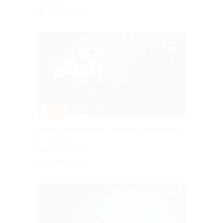
от 1 700 руб.
–15%
Билет на спектакль «Пятьдесят два герца»
от «КукLab»
Смоленская
от 1 700 руб.