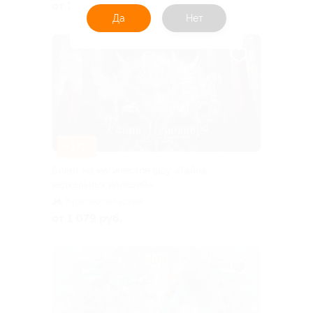
от 1 328 руб.
Да
Нет
–17%
Билет на магическое шоу «Тайна
зеркальных иллюзий»
Красносельская
от 1 079 руб.