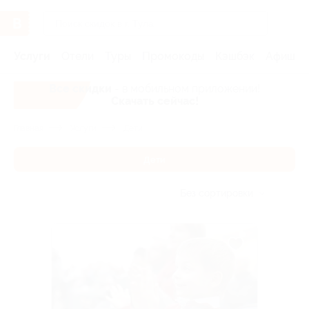
Услуги
Отели
Туры
Промокоды
Кэшбэк
Афиша 
Все скидки
- в мобильном приложении!
Скачать сейчас!
Главная
Услуги
Дети
Дети
Без сортировки