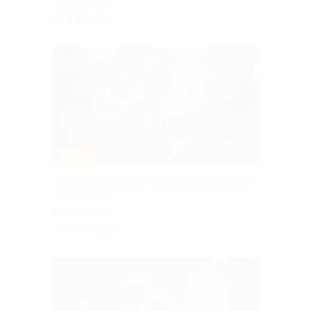
Калужская
от 880 руб.
–15%
Билет на спектакль «Серебряное копытце»
от «КукLab»
Аэропорт
от 1 700 руб.