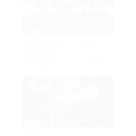
–25%
«Телохранительница» от «Московского
театра комедии»
Баррикадная
4.5
(3)
от 1 275 руб.
–20%
Билет на цирковое шоу «Волшебная лампа