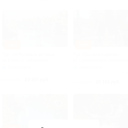
–10%
–10%
Тур «От Рускеалы до Кижи
Тур «Три хита Карелии»
за 3 дня» от «Якарелия»
от туроператора «Якарели
Горьковская
Горьковская
Куп
23 355 руб.
25 950 руб.
25 155 руб.
27 950 руб.