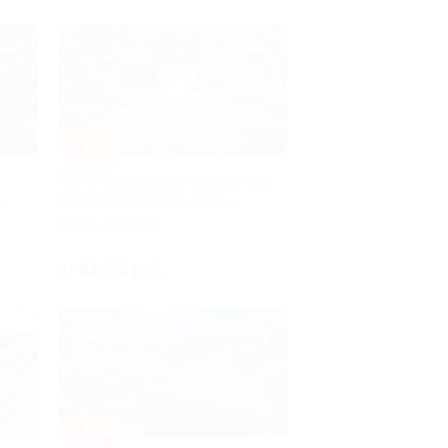
–10%
Тур «Летний удивительный мир
у»
Карелии: Валаам и шхеры»
Горьковская
от 21 555 руб.
–10%