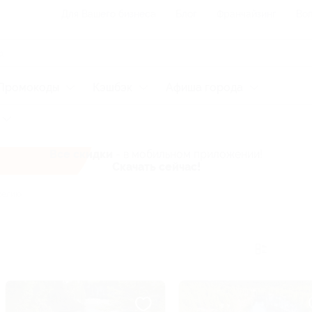
Для Вашего бизнеса
Блог
Франчайзинг
Воп
Промокоды
Кэшбэк
Афиша города
Все скидки
- в мобильном приложении!
Скачать сейчас!
релию