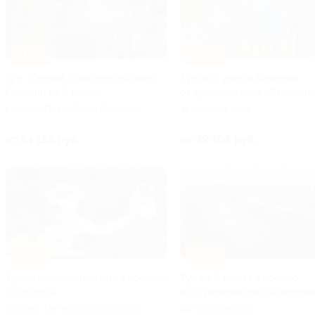
–10%
–10%
Тур «Летний удивительный мир
Тур на 5 дней в Карелию
Карелии на 5 дней»
от туроператора «Якарели
г. Санкт-Петербург, Большая
Горьковская
Посадская ул, д. 16
от 34 155 руб.
от 39 105 руб.
–10%
–10%
Тур «Удивительный мир Карелии»
Тур на 5 дней в Карелию
со скидкой
от туроператора «Якарели
г. Санкт-Петербург, Большая
Горьковская