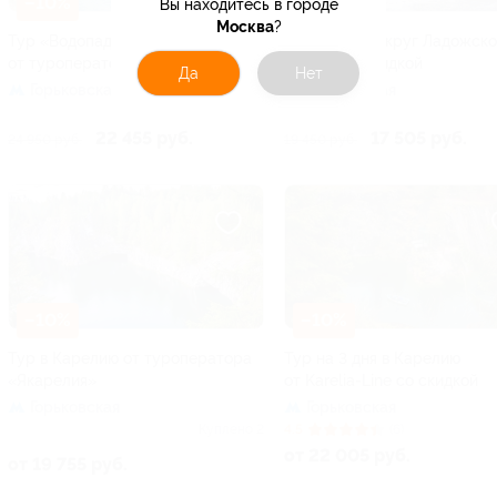
–10%
–10%
Вы находитесь в городе
Москва
?
Тур «Водопады и шхеры»
Тур «Вояж вокруг Ладожско
от туроператора «Якарелия»
озера» со скидкой
Да
Нет
Горьковская
Горьковская
22 455 руб.
17 505 руб.
24 950 руб.
19 450 руб.
–10%
–10%
Тур в Карелию от туроператора
Тур на 3 дня в Карелию
«Якарелия»
от Karelia-Line со скидкой
Горьковская
Горьковская
Куплено 2
4.5
(6)
от 22 005 руб.
от 19 755 руб.