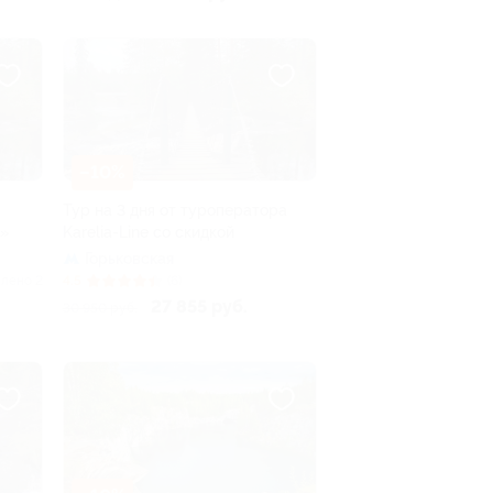
–10%
Тур на 3 дня от туроператора
я»
Karelia-Line со скидкой
Горьковская
лено 2
4.5
(6)
27 855 руб.
30 950 руб.