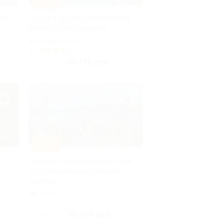
–10%
го
Тур на 3 дня от туроператора
Karelia-Line со скидкой
Горьковская
4.5
(6)
19 755 руб.
21 950 руб.
–15%
Сборный тур на 5 дней/4 ночи
от туроператора «Невские
сезоны»
Фили
31 450 руб.
37 000 руб.