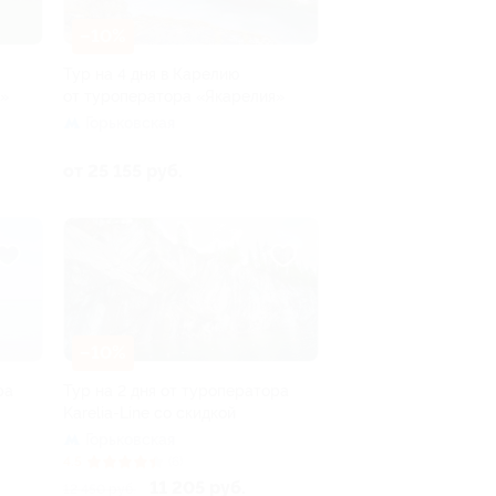
–10%
Тур на 4 дня в Карелию
я»
от туроператора «Якарелия»
Горьковская
от 25 155 руб.
–10%
ра
Тур на 2 дня от туроператора
Karelia-Line со скидкой
Горьковская
4.5
(6)
11 205 руб.
12 450 руб.