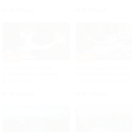
Посадская ул, д. 16
от 30 555 руб.
от 37 305 руб.
–10%
–10%
Тур в Карелию на 5 дней
«Летний удивительный мир
от туроператора «Якарелия»
Карелии: сафари к водопад
Горьковская
г. Санкт-Петербург, Большая
Посадская ул, д. 16
от 36 405 руб.
от 27 405 руб.