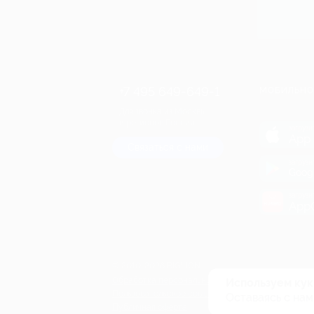
+7 495 649-649-1
МОБИЛЬНО
Для звонка из Москвы
и регионов России
загрузи
App 
Связаться с нами
загрузи
Goog
загрузи
AppG
© 2010-2026 BIGLION
Обработка персональных данных
Используем кук
Пользовательское соглашение
Оставаясь с нам
Публичная оферта