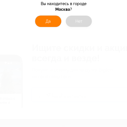
Вы находитесь в городе
Москва
?
Да
Нет
Ищите скидки и акци
всегда и везде!
Получите ссылку для загрузки Biglion
на свой смартфон
й отдых c
нием в
ь