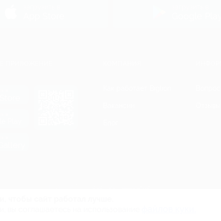
загрузить в
загрузить в
App Store
Google Pla
Е ПРИЛОЖЕНИЕ
КОМПАНИЯ
ИНФОР
Как работает Biglion
Вопрос
ть в
Store
Вакансии
Отзывы
ть в
le Play
Блог
ть в
allery
Гарантия, поддержка
24 часа и возврат средств
и, чтобы сайт работал лучше.
файлов куки.
и, вы соглашаетесь на использование