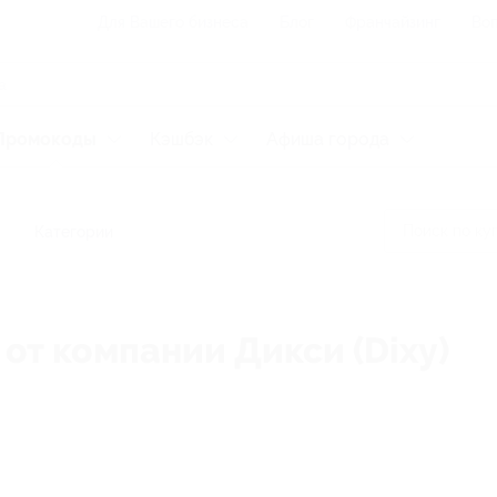
Для Вашего бизнеса
Блог
Франчайзинг
Воп
Промокоды
Кэшбэк
Афиша города
Категории
от компании Дикси (Dixy)