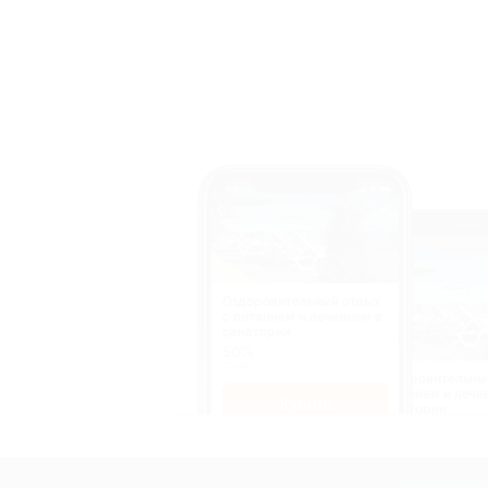
Оздоровительный отдых
c питанием и лечением в
санатории
50%
cкидка
Оздоровительны
питанием и лече
Купить
санатории
50%
cкидка
Купит