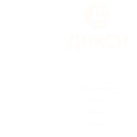
★
★
★
★
★
Все купоны (0)
Промокод (0)
Скидка (0)
Флаер (0)