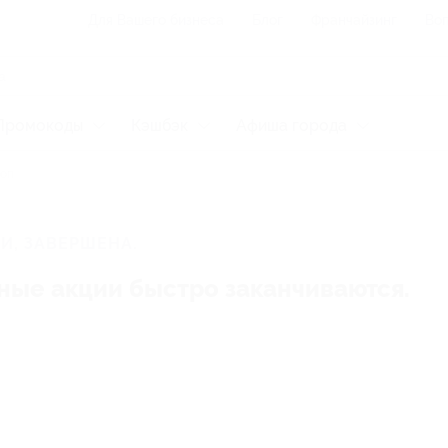
Для Вашего бизнеса
Блог
Франчайзинг
Воп
Промокоды
Кэшбэк
Афиша города
оп
И, ЗАВЕРШЕНА.
ные акции быстро заканчиваются.