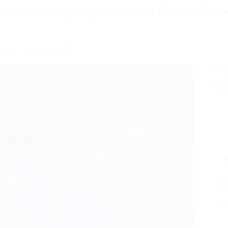
траком и подогреваемым бассейном
ышки, Набережная ул., д. 16
от 
Экон
4
А
Поде