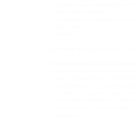
— проживание в номере выбранной ка
— вкуснейшие завтраки;
— посещение подогреваемого бассе
— бесплатный Wi-Fi;
— парковка.
Расчетный час:
время заезда — 14:00,
Дополнительные услуги за отдельн
— аренда беседок с мангальной зоно
— дополнительное место для ребенка
— посещение бани — согласно прайс
— питание в ресторане (обеды и ужин
— Pet-Frendly (пребывание с животн
гостевого дома) — согласно прайсу;
— экскурсии.
Свернуть