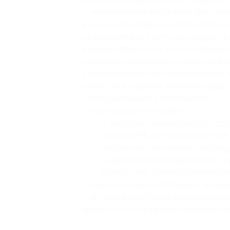
— если участник акции приобрел куп
в указанное время и не предупредил
не менее чем за 1 сутки до заезда, т
руководствуясь п. 16 Постановления 
удержать/истребовать у участника а
стоимости одних суток проживания. В
клиент за возвратом денежных средст
непосредственно к исполнителю;
— при заезде необходимо:
— взрослым: иметь паспорт, удо
граждан РФ исключительно ориг
и водительские права не подойду
— детям: иметь свидетельство о
третьих лиц, то необходима но
— при заселении необходимо предъяв
— в случае отсутствия купона админ
право отказать в предоставлении усл