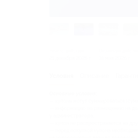
Начало действия
Окончание действ
21 декабря 2025 г.
31 мая 2026 г.
Описание
Гарант
Условия
Основные условия:
— купоны могут суммироваться (сум
— информацию по размещению на до
у администратора;
— купон не распространяется на др
— перед покупкой купона необходим
на интересующие даты по телефону;