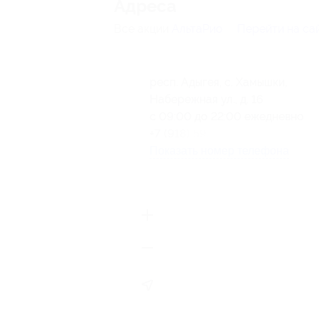
Адресa
Все акции
АльтаРио
Перейти на са
респ. Адыгея, с. Хамышки,
Набережная ул., д. 16
с 09:00 до 22:00 ежедневно
+7 (918) 592-02-44
Показать номер телефона