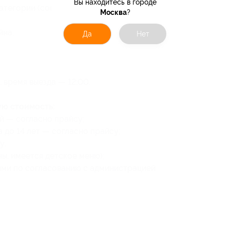
Вы находитесь в городе
тегории (согласно купону);
Москва
?
йна;
Да
Нет
 время выезда — 12:00.
ую стоимость:
й — согласно прайсу;
 до 14 лет — согласно прайсу;
у;
ы, имеется детское меню);
ыми по согласованию с администрацией