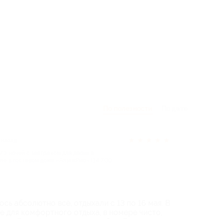
По полезности
По дате
★
★
★
★
★
 назад
3 ночей с завтраком для двоих в
ле в гостевом доме «АльтаРио» (14 700
сь абсолютно всё, отдыхали с 13 по 16 мая. В
е для комфортного отдыха, в номере чисто,