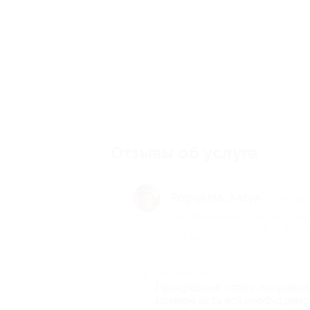
Отзывы об услуге
2
Rogojkina_Ketya
2 месяца
про Проживание в течение 4 дней/
номере категории комфорт в апре
руб. вместо 21 000 руб.)
Достоинства
Прекрасный отель, понравило
номере есть всё необходимо