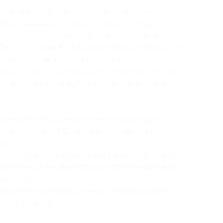
он и забронировал номер, но не явился
 об изменении своих планов и отмене брони
о исполнитель (администрация пансионата),
Правительства РФ № 1853 от 18.11.2020, вправе
кции плату за простой номера в размере
 случае отказа от получения услуги по купону
в, уплаченных за купон, обязан обращаться
стоверяющий личность каждого гостя (для
инал паспорта РФ, заграничный паспорт
т);
 рождении, если ребенок едет в сопровождении
тариальная доверенность на сопровождающего;
ить купон;
истрация гостевого дома оставляет за собой
уг со скидкой.