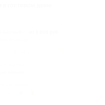
 в гостевом доме
5 500 руб.
от 3 850 руб.
омия от 1 650 руб.
Купить
144
 купона куплено
кция завершена
литься с друзьями