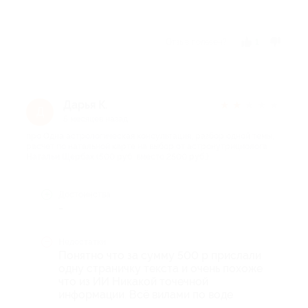
Отзыв полезен?
1
Дарья К.
★
★
★
★
★
Д
5 месяцев назад
про Одна астрологическая консультация, разбор одной темы,
расчет по натальной карте на выбор от астронутрициолога
Натальи Щербак (500 руб. вместо 2500 руб.)
Достоинства
-
Недостатки
Понятно что за сумму 500 р прислали
одну страничку текста и очень похоже
что из ИИ Никакой точечной
информации. Всё вилами по воде