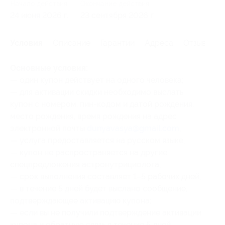
Начало действия
Окончание действия
24 июня 2026 г.
23 сентября 2026 г.
Условия
Описание
Гарантии
Адреса
Отзывы
Основные условия:
— один купон действует на одного человека;
— для активации скидки необходимо выслать
купон с номером, пин-кодом и датой рождения,
место рождения, время рождения на адрес
электронной почты
dunyavasya@gmail.com
;
— услуга предоставляется на русском языке;
— купон не распространяется на другие
спецпредложения астронутрициолога;
— срок выполнения составляет 1–5 рабочих дней;
— в течение 5 дней будет выслано сообщение,
подтверждающее активацию купона;
— если вы не получили подтверждение активации
купона и обратную связь в течение 5 дней,