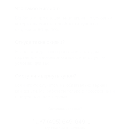
Что такое Биглион?
Biglion это про специальные акции, по условиям
которых вы можете приобрести купон со
скидкой от 50 до 90%
Откуда такие скидки?
Мы непосредственно работаем с каждым
партнером и договариваемся с ним о лучших
условиях для вас
Смогу ли я вернуть купон?
Если что-то случится, мы обязательно вернем
вам деньги. Мы работаем только с проверенными
и надежными партнерами
Остались вопросы?
+7 (495) 649-649-1
Горячая линия Биглиона