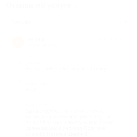
Отзывы об услуге
2
Полезные
юлия д.
★
★
★
★
★
ю
5 месяцев назад
Достоинства
Быстро, качественно и все в точку!
Недостатки
Нет!
Комментарий
Здравствуйте, это что то с чем то,
никогда ни во что не верила, а тут все
точно! Я в шоке и поэтому всю семью
далее заказала расклад. Большое
спасибо Наталье Щербак!