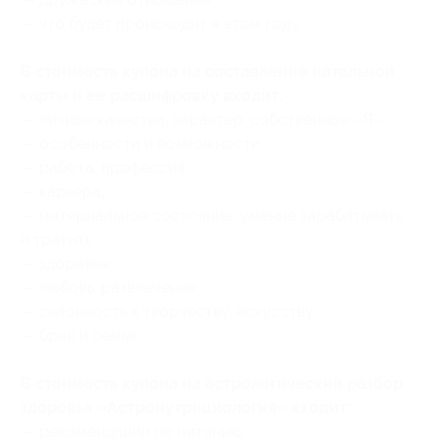
— что будет происходит в этом году.
В стоимость купона на составление натальной
карты и ее расшифровку входит:
— личные качества, характер, собственное «Я»;
— особенности и возможности;
— работа, профессия;
— карьера;
— материальное состояние, умение зарабатывать
и тратить;
— здоровье;
— любовь, развлечения;
— склонность к творчеству, искусству;
— брак и семья.
В стоимость купона на астрологический разбор
здоровья «Астронутрициология» входит:
— рекомендации по питанию;