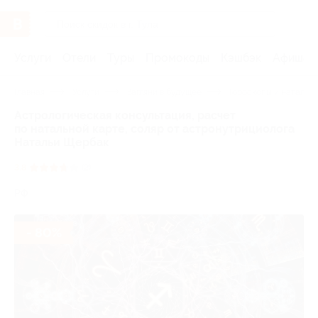
Услуги
Отели
Туры
Промокоды
Кэшбэк
Афиша 
Главная
Услуги
Загляни в будущее
Гороскопы и натальн
Астрологическая консультация, расчет
по натальной карте, соляр от астронутрициолога
Натальи Щербак
3.8
(2)
РФ
- 80%