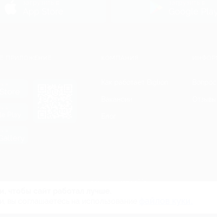
загрузить в
загрузить в
App Store
Google Pla
Е ПРИЛОЖЕНИЕ
КОМПАНИЯ
ИНФОР
Как работает Biglion
Вопрос
ть в
Store
Вакансии
Отзывы
ть в
le Play
Блог
ть в
allery
Гарантия, поддержка
24 часа и возврат средств
и, чтобы сайт работал лучше.
файлов куки.
и, вы соглашаетесь на использование