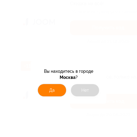
Скидка на всё!
10% на всё! Не суммируется с акциям
Получить код
Акция до 31.12.2026
-11%
Вы находитесь в городе
Скидка 11% на всё, только на
Москва
?
Подробнее на сайте.
Да
Нет
Получить код
Акция до 20.06.2027