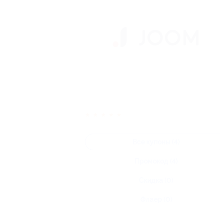
★
★
★
★
★
Все купоны (4)
Промокод (4)
Скидка (0)
Флаер (0)