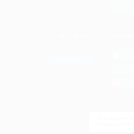
+7 495 649-649-1
МОБИЛЬНО
Для звонка из Москвы
и регионов России
загрузи
App 
Связаться с нами
загрузи
Goog
загрузи
AppG
© 2010-2026 BIGLION
Обработка персональных данных
Используем кук
Пользовательское соглашение
Оставаясь с нам
Публичная оферта