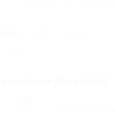
Для Вашего бизнеса
Блог
Франчайзинг
Воп
Промокоды
Кэшбэк
Афиша города
Категории
 от компании Джум (Joom)
-10%
Скидка 10% на всё, только на