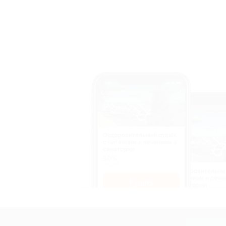
Оздоровительный отдых
c питанием и лечением в
санатории
50%
cкидка
Оздоровительны
питанием и лече
Купить
санатории
50%
cкидка
Купит