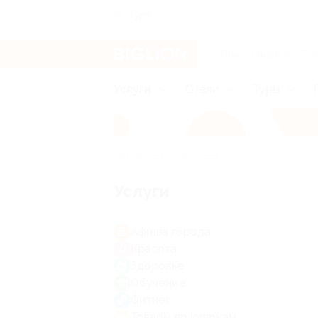
Тула
Услуги
Отели
Туры
Главная
Услуги
-Разное
Услуги
Афиша города
Красота
Здоровье
Обучение
Фитнес
Товары по купонам