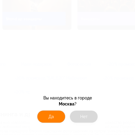
его
Идеи подарков
Фотосессия
-20% промоко
-20% промокод "SALE20" Halloween
-20% промокод 
-20% промокод "SALE20" декабрь 27-31
Вы находитесь в городе
Москва
?
ининга и другие
Да
Нет
 в мир невероятных возможностей. На сайте представлено множество феерич
, любителей экстрима, а также для разумной экономии каждый день! Предлож
 что вы порадуете близких красивыми фотографиями на холсте, уникальным л