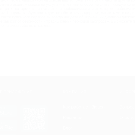
ьной песни, написанной на основе ваших пожеланий. Эти и многие другие в
бычных акций. А скидки на услуги — отличный способ, не считая каждую копе
 траты, которые вы совершаете по необходимости, и от которых проблематич
а. Например, обустроить дом, позаботиться о здоровье, сделать фото на до
а сайте купонного сервиса вы всегда найдете обширнейший диапазон дискон
не зависят от сезонности и традиционных периодов распродаж. Вы сможете п
о ни в чем себе не отказывая!
Е ПРИЛОЖЕНИЕ
КОМПАНИЯ
ИНФОР
Как работает Biglion
Вопрос
ть в
Store
Вакансии
Отзывы
ть в
le Play
Блог