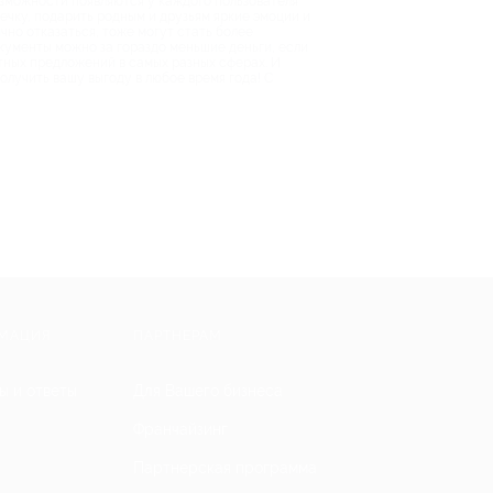
озможности появляются у каждого пользователя
ечку, подарить родным и друзьям яркие эмоции и
но отказаться, тоже могут стать более
кументы можно за гораздо меньшие деньги, если
тных предложений в самых разных сферах. И
олучить вашу выгоду в любое время года! С
МАЦИЯ
ПАРТНЕРАМ
ы и ответы
Для Вашего бизнеса
Франчайзинг
Партнерская программа