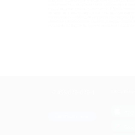
просьбе, эксклюзивным подарком в виде оригинал
сайта вместе с запуском таких интересных и нео
массу положительных впечатлений! Повседневные
выгодными и менее обременительными для кошельк
использовать необходимые услуги со скидкой. Н
заметьте, разнообразие акций и размеры скидок 
купонами от Biglion вы будете экономить постоянн
+7 495 649-649-1
МОБИЛЬНО
Для звонка из Москвы
и регионов России
загрузи
App 
Связаться с нами
загрузи
Goog