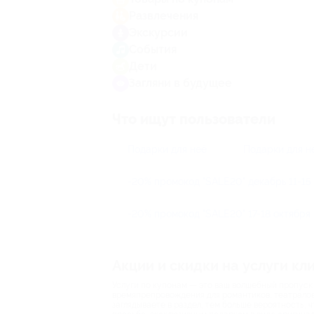
Развлечения
Экскурсии
События
Дети
Загляни в будущее
Что ищут пользователи
Подарки для неё
Подарки для н
-20% промокод "SALE20" декабрь 11-15
-20% промокод "SALE20" 17-18 октября
Акции и скидки на услуги кл
Услуги по купонам — это ваш волшебный пропуск
времяпрепровождения для романтиков, театралов
заглядываете в раздел, тем больше вероятность,