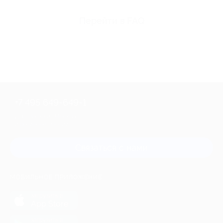
Перейти в FAQ
+7 495 649-649-1
Для звонка из Москвы
и регионов России
Связаться с нами
МОБИЛЬНОЕ ПРИЛОЖЕНИЕ
загрузить в
App Store
загрузить в