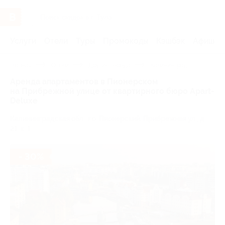
Услуги
Отели
Туры
Промокоды
Кэшбэк
Афиша 
Главная
Отели
Другие города
Калининград
Аренда апартаментов в Пионерском
на Прибрежной улице от квартирного бюро Apart-
Deluxe
Калининградская обл., г.о. Пионерский, Прибрежная ул., д.
21, к. 1
- 30%