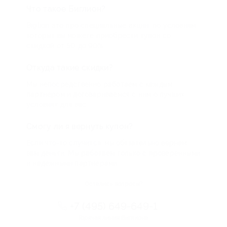
Что такое Биглион?
Biglion это про специальные акции, по условиям
которых вы можете приобрести купон со
скидкой от 50 до 90%
Откуда такие скидки?
Мы непосредственно работаем с каждым
партнером и договариваемся с ним о лучших
условиях для вас
Смогу ли я вернуть купон?
Если что-то случится, мы обязательно вернем
вам деньги. Мы работаем только с проверенными
и надежными партнерами
Остались вопросы?
+7 (495) 649-649-1
Горячая линия Биглиона