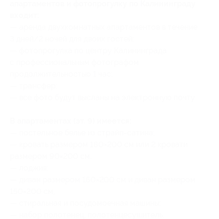
апартаментов и фотопрогулку по Калининграду
входит:
— аренда двухкомнатных апартаментов в течение
3 дней/2 ночей для двоих гостей;
— фотопрогулка по центру Калининграда
с профессиональным фотографом
продолжительностью 1 час;
— трансфер;
— все фото будут высланы на электронную почту.
В апартаментах (эт. 9) имеется:
— постельное белье из страйп-сатина;
— кровать размером 180×200 см или 2 кровати
размером 90×200 см;
— лоджия;
— диван размером 160×200 см и диван размером
150×200 см;
— стиральная и посудомоечная машины;
— набор полотенец, полотенцесушитель,