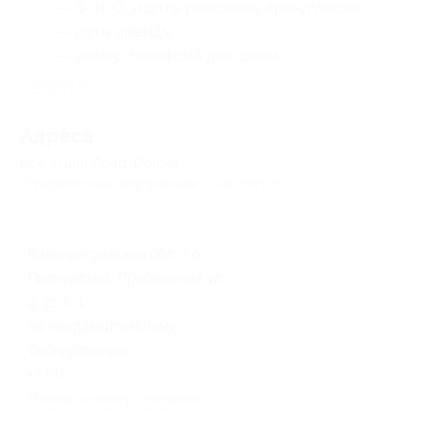
— Ф. И. О. и даты рождения арендующих;
— даты аренды;
— номер телефона для связи.
Свернуть
Адресa
Все акции
Apart-Deluxe
Юридическая информация о партнёре
Калининградская обл., г.о.
Пионерский, Прибрежная ул.,
д. 21, к. 1
по предварительному
бронированию
+7 911 491-43-00
Показать номер телефона