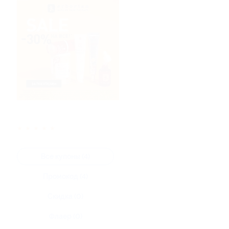
★
★
★
★
★
Все купоны (4)
Промокод (4)
Скидка (0)
Флаер (0)