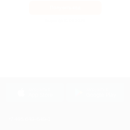
Получить код
Акция до 31.08.2026
загрузить в
загрузить в
App Store
Google Play
+7 495 649-649-1
Для звонка из Москвы