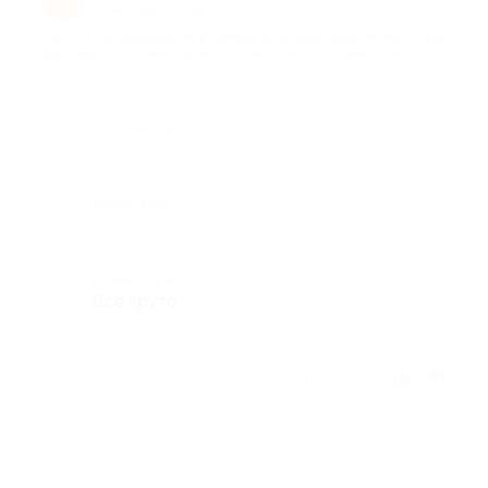
8 месяцев назад
про 1 сутки проживания в номере категории эконом (март) для
двух персон в отеле «Кранц Отель» (2400 руб. вместо 4000
руб.)
Достоинства
-
Недостатки
-
Комментарий
Всё круто
Отзыв полезен?