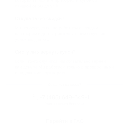
которых вы можете приобрести купон со
скидкой от 50 до 90%
Откуда такие скидки?
Мы непосредственно работаем с каждым
партнером и договариваемся с ним о лучших
условиях для вас
Смогу ли я вернуть купон?
Если что-то случится, мы обязательно вернем
вам деньги. Мы работаем только с проверенными
и надежными партнерами
Остались вопросы?
+7 (495) 649-649-1
Горячая линия Биглиона
Перейти в FAQ