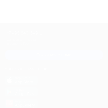
+7 495 649-649-1
Для звонка из Москвы
и регионов России
Связаться с нами
МОБИЛЬНОЕ ПРИЛОЖЕНИЕ
загрузить в
App Store
загрузить в
Google Play
загрузить в
AppGallery