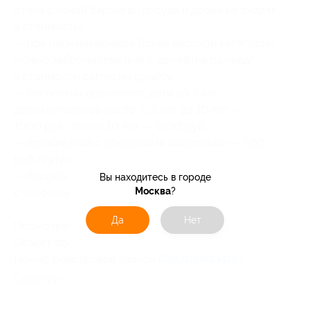
отеля с зоной барбекю (посуда и дрова не входят
в стоимость);
— при наличии номера более высокой категории
можно забронировать его, доплатив разницу
в стоимости согласно прайсу;
— бесплатно проживают дети до 3 лет;
дополнительное место: с 3 лет до 10 лет —
1000 руб., свыше 10 лет — 1500 руб.;
— проживание с домашними животными — 500
руб./сутки;
— бассейн с подогревом — 300 руб./час
Вы находитесь в городе
Москва
?
с человека.
Да
Нет
Посмотреть
прайс
.
Объект прошел классификацию.
Номер реестровой записи
С392024004187
.
Свернуть