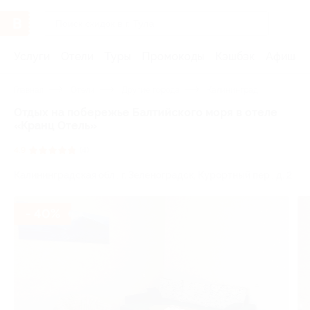
Услуги
Отели
Туры
Промокоды
Кэшбэк
Афиша 
Главная
Отели
Другие города
Калининград
Отдых на побережье Балтийского моря в отеле
«Кранц Отель»
4.9
(4)
Калининградская обл., г. Зеленоградск, Курортный пер., д. 2
- 40%