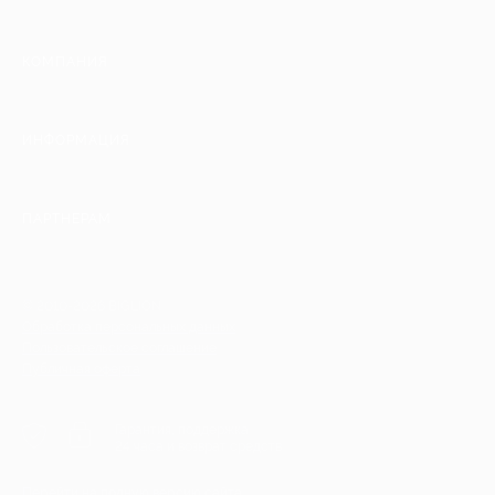
КОМПАНИЯ
ИНФОРМАЦИЯ
ПАРТНЕРАМ
© 2010-2026 BIGLION
Обработка персональных данных
Пользовательское соглашение
Публичная оферта
Гарантия, поддержка
24 часа и возврат средств
Перейти на полную версию сайта