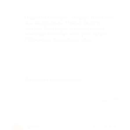
Достоинства
Отдыхали в номере стандарт. В нем есть
все необходимое. Можно заказать
завтрак. Есть сауна. Администратор
вежливая, все объяснила, рассказала.
Рядом море, пешеходная зона.
Недостатки
-
Комментарий
Отдохнули замечательно!
Отзыв полезен?
1
Денис
★
★
★
★
★
Д