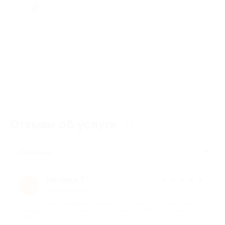
Отзывы об услуге
23
Полезные
Наталья Т.
★
★
★
★
★
Н
8 месяцев назад
про 1 сутки проживания в номере категории стандарт (март)
для двух персон в отеле «Кранц Отель» (2700 руб. вместо
4500 руб.)