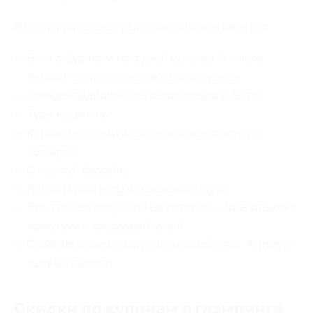
Из дополнительных услуг в комплексе имеется:
Баня с фурако и холодной купелью. А также
банный чан под навесом на 3-4 человек;
Аренда квадроциклов, велосипедов и багги;
Туры на джипах;
Конные прогулки и посещение контактного
зоопарка;
Открытый бассейн;
Летний кинотеатр на свежем воздухе;
Эко-тропа в лесу, в конце которой – зона отдыха с
креслами и костровой зоной.
Сплав на каяках и катание на сапбордах. А зимой –
лыжный прокат.
Скидки по купонам в глэмпинге