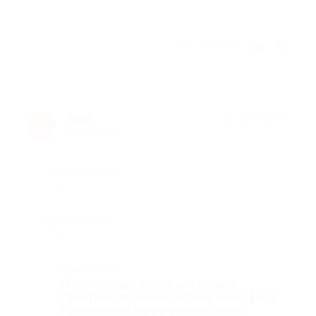
Отзыв полезен?
Анна
★
★
★
★
★
А
2 года назад
Достоинства
-
Недостатки
-
Комментарий
Потрясающее место для отдыха.
Приятный персонал. Уютная атмосфера.
Приезжала в терруар одна, чтобы