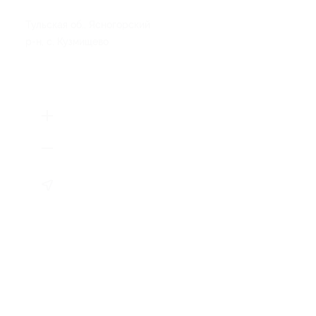
Тульская об., Ясногорский
р-н, с. Кузмищево