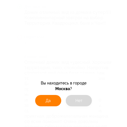
Достоинства
Домик отличный, вид из домика супер!)))
Комплиментарный завтрак на выбор.
Территория. Квадроцикл, баня и Чан!!!
Недостатки
-
Комментарий
Отличный домик, вид чудесный. Хорошая
территория, тихо, спокойно. Напротив
строиться ещё одна база отдыха, там
тоже можно погулять по территории.
Вы находитесь в городе
Баня и горячий Чан на улице - это
Москва
?
просто сказка!!! На квадрациклах
можно кататься самим, без
инструктора. На ресепшене можно
Да
Нет
заказать вкусную пиццу, есть чипсы,
соки. Администратор Елена - очень
приятная, доброжелательная женщина,
со всем поможет. Очень довольны
отдыхом. Обязательно вернёмся ещё!!!