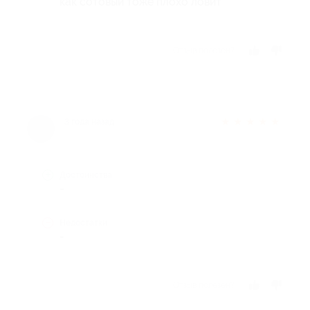
как сотовый тоже плохо ловит
Отзыв полезен?
★
★
★
★
★
3 года назад
Достоинства
-
Недостатки
-
Отзыв полезен?