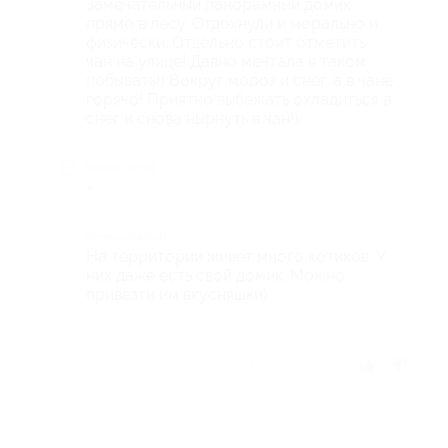
Замечательный панорамный домик
прямо в лесу. Отдохнули и морально и
физически. Отдельно стоит отметить
чан на улице! Давно мечтала в таком
побывать!) Вокруг мороз и снег, а в чане
горячо! Приятно выбежать охладиться в
снег и снова нырнуть в чан!)
Недостатки
-
Комментарий
На территории живет много котиков. У
них даже есть свой домик. Можно
привезти им вкусняшки)
Отзыв полезен?