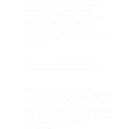
Действительно отличное место! Все
соответствует описанию и фото на
100% Отдыхали на 14 февраля и
остались в восторге от панорамных
окон в домике, созданному уюту и
теплу! Персонал очень вежлив и
приветлив, заботятся о гостях и при
возможности могут помочь в возникших
вопросах!
Недостатки
Из-за погодных условий не смогли
прокатиться на квадроциклах
Комментарий
На территории много котиков
(обязательно привозите им вкусняшки и
они покорят ваше сердце!). Планируем
вернуться в летний период, чтобы
насладиться природой и покататься по
лесу на велосипедах! Спасибо Терруар
за гостеприимство и заботу о
постояльцах!