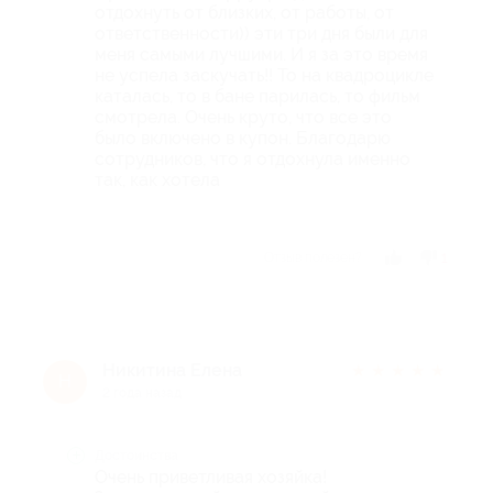
отдохнуть от близких, от работы, от
ответственности)) эти три дня были для
меня самыми лучшими. И я за это время
не успела заскучать!! То на квадроцикле
каталась, то в бане парилась, то фильм
смотрела. Очень круто, что все это
было включено в купон. Благодарю
сотрудников, что я отдохнула именно
так, как хотела
Отзыв полезен?
1
Никитина Елена
★
★
★
★
★
Н
2 года назад
Достоинства
Очень приветливая хозяйка!