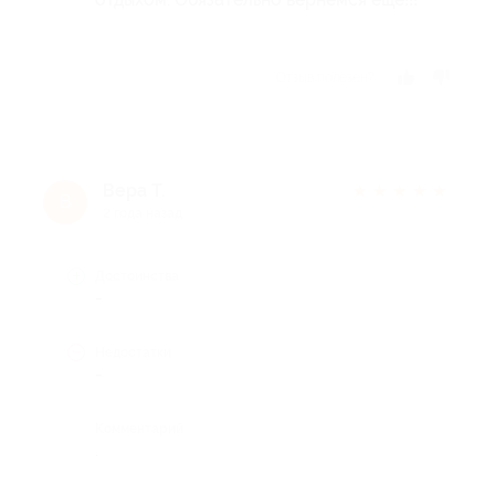
Отзыв полезен?
Вера Т.
★
★
★
★
★
В
2 года назад
Достоинства
-
Недостатки
-
Комментарий
.