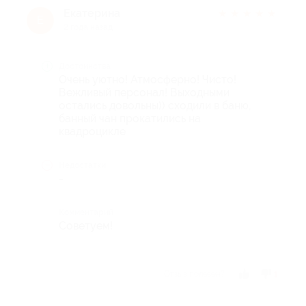
Екатерина
★
★
★
★
★
Е
2 года назад
Достоинства
Очень уютно! Атмосферно! Чисто!
Вежливый персонал! Выходными
остались довольны)) сходили в баню,
банный чан прокатились на
квадроцикле
Недостатки
-
Комментарий
Советуем!
Отзыв полезен?
1