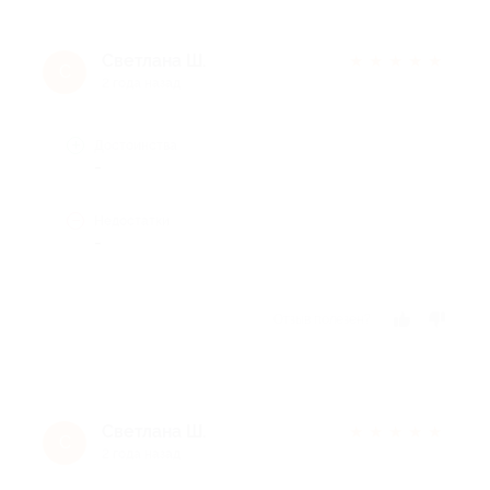
Светлана Ш.
★
★
★
★
★
С
2 года назад
Достоинства
-
Недостатки
-
Отзыв полезен?
Светлана Ш.
★
★
★
★
★
С
2 года назад