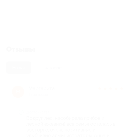
Отзывы
Новые
Полезные
Маргарита
★
★
★
★
★
М
1 год назад
Достоинства
Вокруг лес, насобирала грибов и
лесной ежевики) вся семья осталась в
восторге, очень позитивные и
улыбчивые администраторы, Анна и