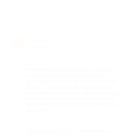
Отзыв полезен?
Татьяна
★
★
★
★
★
Т
2 года назад
Достоинства
Мне очень все понравилось. Кто хочет
побыть один, либо вдвоем наедине с
природой отличное место. Баня супер,
домик , чан, катание на квадроцикле
эмоции были на высоте. Администратор
Маша очень приятная девушка, всегда
вежливая , вообще весь персонал очень
хороший
Недостатки
Надо решать что-то с интернетом, так