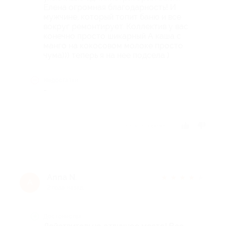
Елена огромная благодарность! И
мужчине, который топит баню и все
вокруг ремонтирует. Коллектив у вас
конечно просто шикарный А каша с
манго на кокосовом молоке просто
чума))) теперь я на нее подсела )
Недостатки
-
Отзыв полезен?
Anna N.
★
★
★
★
★
A
2 года назад
Достоинства