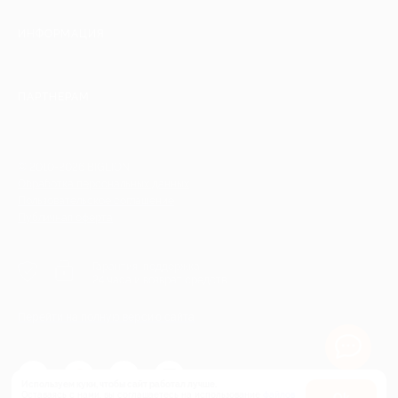
ИНФОРМАЦИЯ
ПАРТНЕРАМ
© 2010-2026 BIGLION
Обработка персональных данных
Пользовательское соглашение
Публичная оферта
Гарантия, поддержка
24 часа и возврат средств
Перейти на полную версию сайта
Используем куки, чтобы сайт работал лучше.
Оставаясь с нами, вы соглашаетесь на использование
файлов
Оk