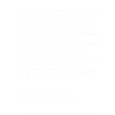
Достоинства
Хочу выразить огромную
признательность астропсихологу Дарье
за отзывчивость, доскональные
объяснения сути вопроса,
профессионализм, компетентность,
душевность и человеческое отношение
к клиентам. Приобретая купон,
получила полную информацию и ответы
на свой запрос. Дарья оперативно
вышла на связь, отправила информацию
и закрыла гештальт, который тревожил и
очень важен для меня. Чувствуется
ценность и высокий профессионализм в
работе и отклике Дарьи. Планирую
новое обращение.
Недостатки
Недостатков не обнаружила.
Комментарий
Рекомендую! Все прогнозы оказались