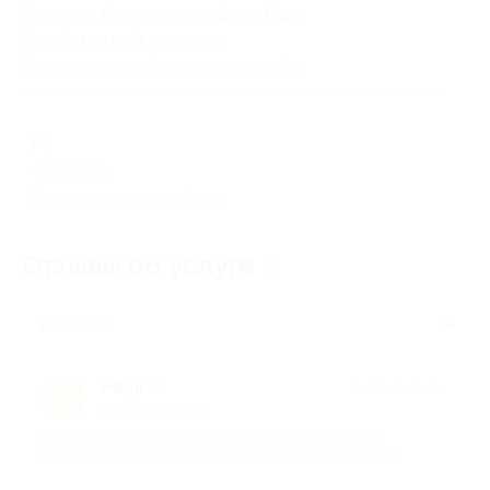
Все акции
Астропсихолог Дарья Пшик
Перейти на сайт партнера
Юридическая информация о партнёре
РФ
+7 (960) 833-73-52
Показать номер телефона
Отзывы об услуге
3
Полезные
Надя С.
★
★
★
★
★
Н
6 месяцев назад
про Расчет «Ключи вашего успеха и процветания» от
астропсихолога Дарьи Пшик (295 руб. вместо 590 руб.)