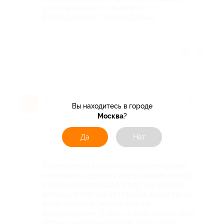
достоверными и сбываются :)
БлагоДарю от сердца Дарью.
Отзыв полезен?
Надежда с.
★
★
★
★
★
Н
Вы находитесь в городе
7 месяцев назад
Москва
?
про Хорар (ответ на любой вопрос) от астропсихолога Дарьи
Пшик (250 руб. вместо 500 руб.)
Да
Нет
Достоинства
Я увлекаюсь такими альтернативными
методами изучения окружающего мира
и себя Интересовал ответ на личный
вопрос, ответ на который я знала но не
была уверена Запрос был не
односложным Ответ на мой запрос был
более чем развернутым за что хочу