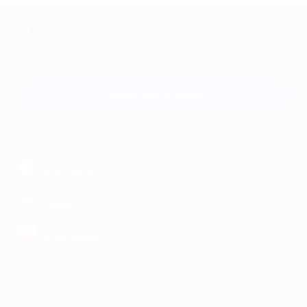
+7 495 649-649-1
Для звонка из Москвы
и регионов России
Связаться с нами
МОБИЛЬНОЕ ПРИЛОЖЕНИЕ
загрузить в
App Store
загрузить в
Google Play
загрузить в
AppGallery
КОМПАНИЯ