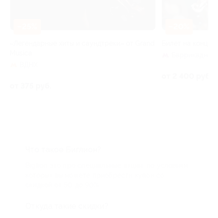
–20%
рные хиты и саундтреки» от Grand
Билет на концерт «Вселенна
Баррикадная
от 2 400 руб.
уб.
Что такое Биглион?
Biglion это про специальные акции, по условиям
которых вы можете приобрести купон со
скидкой от 50 до 90%
Откуда такие скидки?