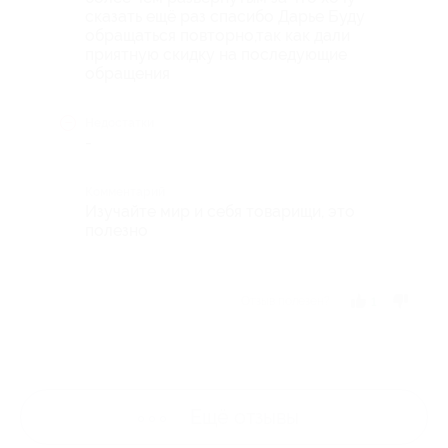
сказать ещё раз спасибо Дарье Буду
обращаться повторно,так как дали
приятную скидку на последующие
обращения
Недостатки
-
Комментарий
Изучайте мир и себя товарищи, это
полезно
Отзыв полезен?
1
Ещё
отзывы