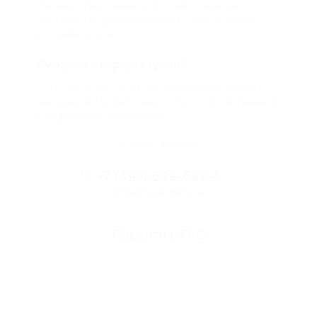
Мы непосредственно работаем с каждым
партнером и договариваемся с ним о лучших
условиях для вас
Смогу ли я вернуть купон?
Если что-то случится, мы обязательно вернем
вам деньги. Мы работаем только с проверенными
и надежными партнерами
Остались вопросы?
+7 (495) 649-649-1
Горячая линия Биглиона
Перейти в FAQ