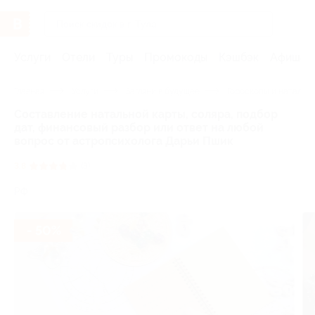
Услуги
Отели
Туры
Промокоды
Кэшбэк
Афиша 
Главная
Услуги
Загляни в будущее
Гороскопы и натальн
Составление натальной карты, соляра, подбор
дат, финансовый разбор или ответ на любой
вопрос от астропсихолога Дарьи Пшик
3.8
(3)
РФ
- 50%